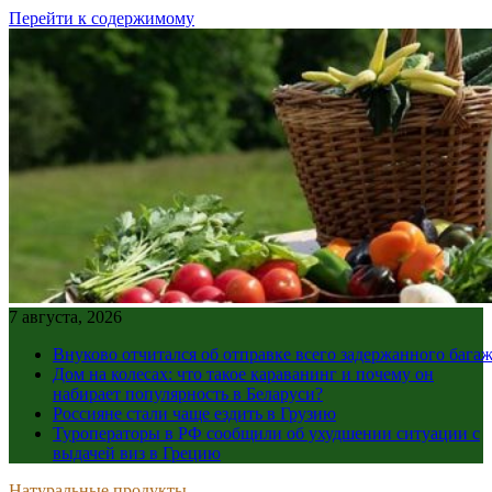
Перейти к содержимому
7 августа, 2026
Внуково отчитался об отправке всего задержанного бага
Дом на колесах: что такое караванинг и почему он
набирает популярность в Беларуси?
Россияне стали чаще ездить в Грузию
Туроператоры в РФ сообщили об ухудшении ситуации с
выдачей виз в Грецию
Натуральные продукты