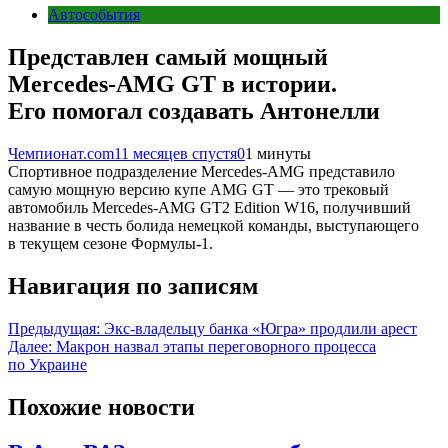
Автособытия
Представлен самый мощный
Mercedes-AMG GT в истории.
Его помогал создавать Антонелли
Чемпионат.com
11 месяцев спустя
0
1 минуты
Спортивное подразделение Mercedes-AMG представило
самую мощную версию купе AMG GT — это трековый
автомобиль Mercedes-AMG GT2 Edition W16, получивший
название в честь болида немецкой команды, выступающего
в текущем сезоне Формулы-1.
Навигация по записям
Предыдущая:
Экс-владельцу банка «Югра» продлили арест
Далее:
Макрон назвал этапы переговорного процесса
по Украине
Похожие новости