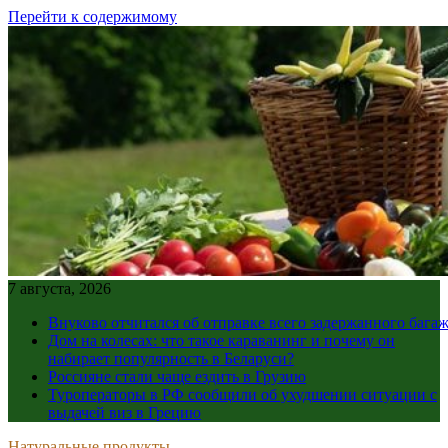
Перейти к содержимому
7 августа, 2026
Внуково отчитался об отправке всего задержанного бага
Дом на колесах: что такое караванинг и почему он
набирает популярность в Беларуси?
Россияне стали чаще ездить в Грузию
Туроператоры в РФ сообщили об ухудшении ситуации с
выдачей виз в Грецию
Натуральные продукты