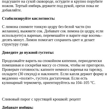
подсушите на сухой сковороде, остудите и крупно порубите
ножом. Тертый имбирь держите под рукой, орехи пока не
добавляйте.
Стабилизируйте кислотность:
С лимона снимите тонкую цедру без белой части (по
желанию), выжмите сок. Добавьте сок лимона (и цедру, если
используете) к варенью, перемешайте и варите еще восемь–
десять минут. Лимон помогает сохранить цвет и делает
структуру гуще.
Доведите до нужной густоты:
Продолжайте варить на спокойном кипении, периодически
помешивая и соскребая массу со стенок, чтобы не пригорело.
Проверьте готовность: капните немного варенья на тарелку,
охладите (30 секунд) и наклоните. Если капля держит форму и
медленно «ползет», густота достаточная. Если есть
кулинарный термометр, ориентируйтесь на 104–105 °C.
Сливовый пирог с хрустящей крошкой: рецепт
Добавьте имбирь: