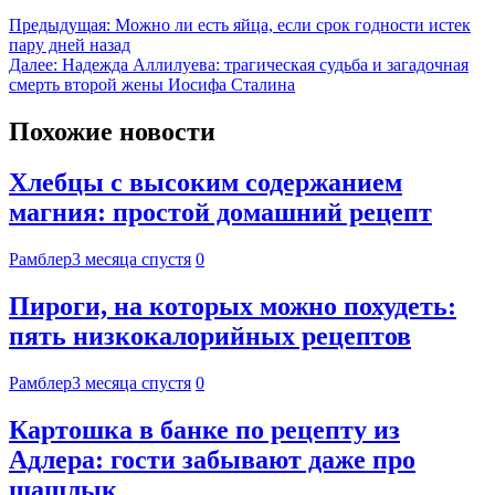
Предыдущая:
Можно ли есть яйца, если срок годности истек
пару дней назад
Далее:
Надежда Аллилуева: трагическая судьба и загадочная
смерть второй жены Иосифа Сталина
Похожие новости
Хлебцы с высоким содержанием
магния: простой домашний рецепт
Рамблер
3 месяца спустя
0
Пироги, на которых можно похудеть:
пять низкокалорийных рецептов
Рамблер
3 месяца спустя
0
Картошка в банке по рецепту из
Адлера: гости забывают даже про
шашлык