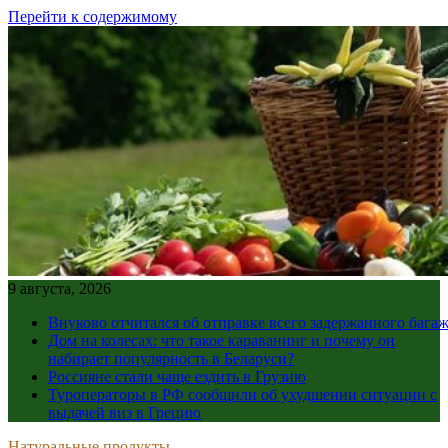
Перейти к содержимому
9 августа, 2026
Внуково отчитался об отправке всего задержанного бага
Дом на колесах: что такое караванинг и почему он
набирает популярность в Беларуси?
Россияне стали чаще ездить в Грузию
Туроператоры в РФ сообщили об ухудшении ситуации с
выдачей виз в Грецию
Натуральные продукты