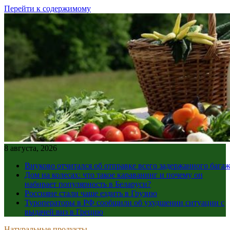
Перейти к содержимому
8 августа, 2026
Внуково отчитался об отправке всего задержанного бага
Дом на колесах: что такое караванинг и почему он
набирает популярность в Беларуси?
Россияне стали чаще ездить в Грузию
Туроператоры в РФ сообщили об ухудшении ситуации с
выдачей виз в Грецию
Натуральные продукты