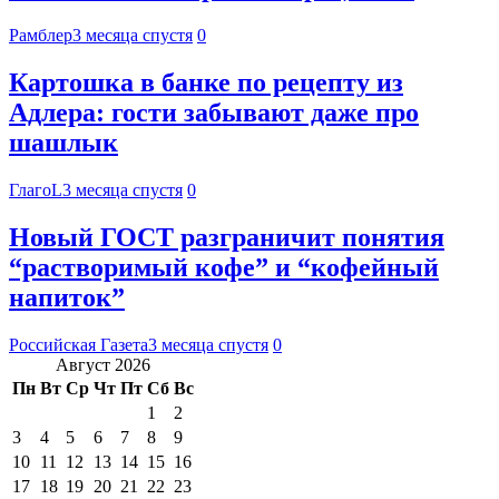
Рамблер
3 месяца спустя
0
Картошка в банке по рецепту из
Адлера: гости забывают даже про
шашлык
ГлагоL
3 месяца спустя
0
Новый ГОСТ разграничит понятия
“растворимый кофе” и “кофейный
напиток”
Российская Газета
3 месяца спустя
0
Август 2026
Пн
Вт
Ср
Чт
Пт
Сб
Вс
1
2
3
4
5
6
7
8
9
10
11
12
13
14
15
16
17
18
19
20
21
22
23