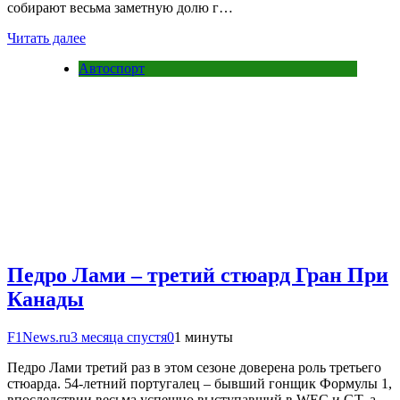
собирают весьма заметную долю г…
Читать далее
Автоспорт
Педро Лами – третий стюард Гран При
Канады
F1News.ru
3 месяца спустя
0
1 минуты
Педро Лами третий раз в этом сезоне доверена роль третьего
стюарда. 54-летний португалец – бывший гонщик Формулы 1,
впоследствии весьма успешно выступавший в WEC и GT, а