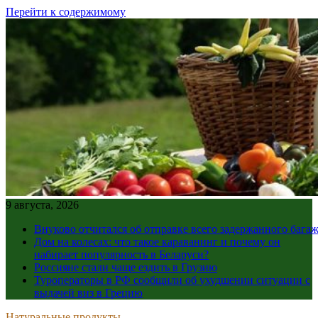
Перейти к содержимому
9 августа, 2026
Внуково отчитался об отправке всего задержанного бага
Дом на колесах: что такое караванинг и почему он
набирает популярность в Беларуси?
Россияне стали чаще ездить в Грузию
Туроператоры в РФ сообщили об ухудшении ситуации с
выдачей виз в Грецию
Натуральные продукты