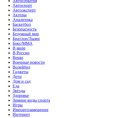
Автособытия
Автоспорт
Автоэксперт
Актеры
Аналитика
Баскетбол
Безопасность
Безумный мир
Биатлон/Лыжи
Бокс/MMA
В мире
В России
Вещи
Военные новости
Волейбол
Гаджеты
Дети
Дом и сад
Еда
Звёзды
Здоровье
Зимние виды спорта
Игры
Импортозамещение
Интернет