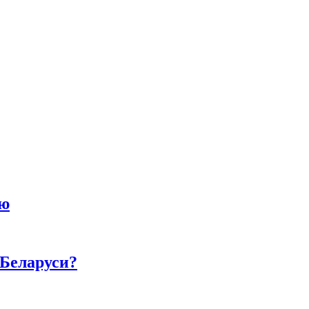
ию
 Беларуси?