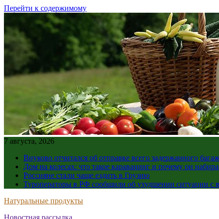
Перейти к содержимому
7 августа, 2026
Внуково отчитался об отправке всего задержанного бага
Дом на колесах: что такое караванинг и почему он набир
Россияне стали чаще ездить в Грузию
Туроператоры в РФ сообщили об ухудшении ситуации с в
Натуральные продукты
Новостная рассылка