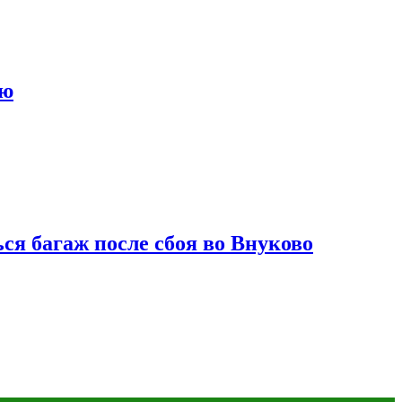
ию
ся багаж после сбоя во Внуково