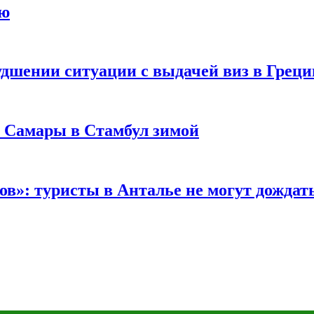
ию
удшении ситуации с выдачей виз в Грец
з Самары в Стамбул зимой
в»: туристы в Анталье не могут дождать