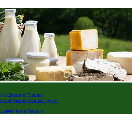
жа в Египет и Турцию
ает популярность в Беларуси?
ыдачей виз в Грецию