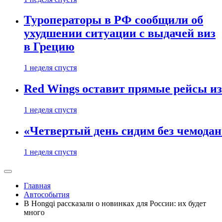
Туроператоры в РФ сообщили об
ухудшении ситуации с выдачей виз
в Грецию
1 неделя спустя
Red Wings оставит прямые рейсы и
1 неделя спустя
«Четвертый день сидим без чемодано
1 неделя спустя
Главная
Автособытия
В Hongqi рассказали о новинках для России: их будет
много