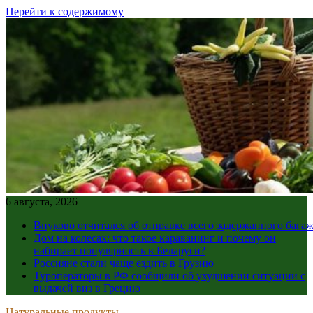
Перейти к содержимому
6 августа, 2026
Внуково отчитался об отправке всего задержанного бага
Дом на колесах: что такое караванинг и почему он
набирает популярность в Беларуси?
Россияне стали чаще ездить в Грузию
Туроператоры в РФ сообщили об ухудшении ситуации с
выдачей виз в Грецию
Натуральные продукты