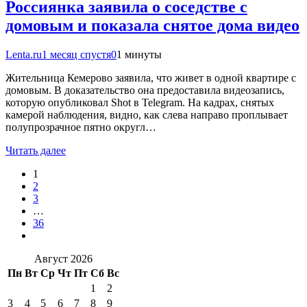
Россиянка заявила о соседстве с
домовым и показала снятое дома видео
Lenta.ru
1 месяц спустя
0
1 минуты
Жительница Кемерово заявила, что живет в одной квартире с
домовым. В доказательство она предоставила видеозапись,
которую опубликовал Shot в Telegram. На кадрах, снятых
камерой наблюдения, видно, как слева направо проплывает
полупрозрачное пятно округл…
Читать далее
1
2
3
…
36
Август 2026
Пн
Вт
Ср
Чт
Пт
Сб
Вс
1
2
3
4
5
6
7
8
9