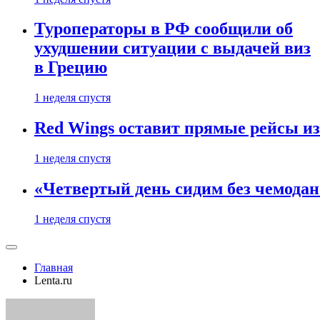
Туроператоры в РФ сообщили об
ухудшении ситуации с выдачей виз
в Грецию
1 неделя спустя
Red Wings оставит прямые рейсы и
1 неделя спустя
«Четвертый день сидим без чемодано
1 неделя спустя
Главная
Lenta.ru