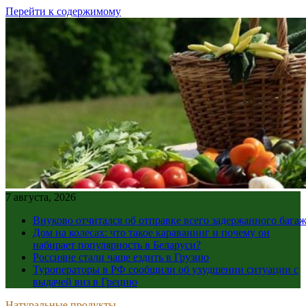
Перейти к содержимому
7 августа, 2026
Внуково отчитался об отправке всего задержанного бага
Дом на колесах: что такое караванинг и почему он
набирает популярность в Беларуси?
Россияне стали чаще ездить в Грузию
Туроператоры в РФ сообщили об ухудшении ситуации с
выдачей виз в Грецию
Натуральные продукты