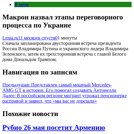
В мире
Макрон назвал этапы переговорного
процесса по Украине
Lenta.ru
11 месяцев спустя
0
1 минуты
Сначала запланирована двусторонняя встреча президента
России Владимира Путина и украинского лидера Владимира
Зеленского, затем их трехсторонняя встреча с главой Белого
дома Дональдом Трампом.
Навигация по записям
Предыдущая:
Представлен самый мощный Mercedes-
AMG GT в истории. Его помогал создавать Антонелли
Далее:
В российском регионе мигрант угрожал пенсионерке
расправой и заявил, что «мы вас не дорезали»
Похожие новости
Рубио 26 мая посетит Армению