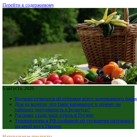
Перейти к содержимому
6 августа, 2026
Внуково отчитался об отправке всего задержанного бага
Дом на колесах: что такое караванинг и почему он
набирает популярность в Беларуси?
Россияне стали чаще ездить в Грузию
Туроператоры в РФ сообщили об ухудшении ситуации с
выдачей виз в Грецию
Натуральные продукты