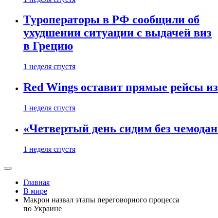
Туроператоры в РФ сообщили об
ухудшении ситуации с выдачей виз
в Грецию
1 неделя спустя
Red Wings оставит прямые рейсы и
1 неделя спустя
«Четвертый день сидим без чемодано
1 неделя спустя
Главная
В мире
Макрон назвал этапы переговорного процесса
по Украине