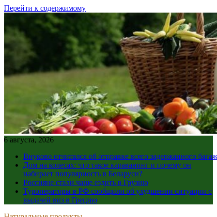
Перейти к содержимому
6 августа, 2026
Внуково отчитался об отправке всего задержанного бага
Дом на колесах: что такое караванинг и почему он
набирает популярность в Беларуси?
Россияне стали чаще ездить в Грузию
Туроператоры в РФ сообщили об ухудшении ситуации с
выдачей виз в Грецию
Натуральные продукты