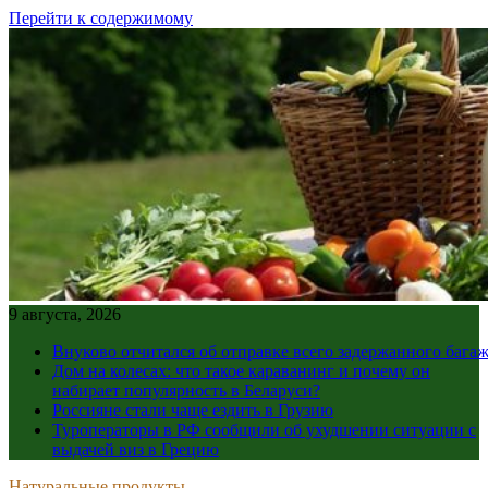
Перейти к содержимому
9 августа, 2026
Внуково отчитался об отправке всего задержанного бага
Дом на колесах: что такое караванинг и почему он
набирает популярность в Беларуси?
Россияне стали чаще ездить в Грузию
Туроператоры в РФ сообщили об ухудшении ситуации с
выдачей виз в Грецию
Натуральные продукты