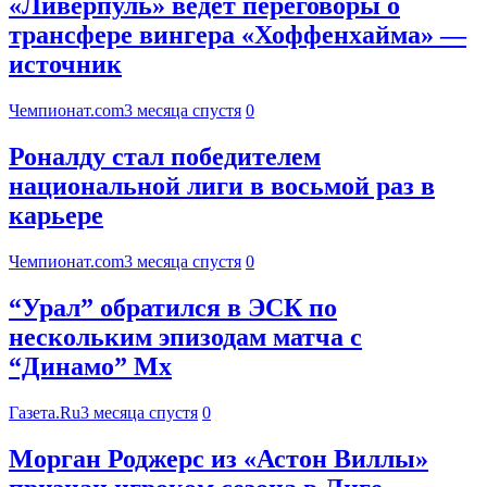
«Ливерпуль» ведёт переговоры о
трансфере вингера «Хоффенхайма» —
источник
Чемпионат.com
3 месяца спустя
0
Роналду стал победителем
национальной лиги в восьмой раз в
карьере
Чемпионат.com
3 месяца спустя
0
“Урал” обратился в ЭСК по
нескольким эпизодам матча с
“Динамо” Мх
Газета.Ru
3 месяца спустя
0
Морган Роджерс из «Астон Виллы»