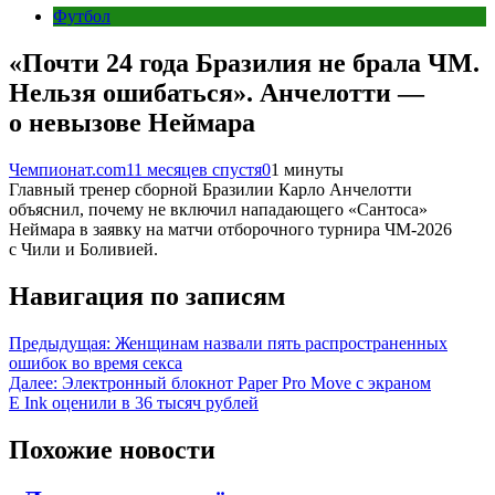
Футбол
«Почти 24 года Бразилия не брала ЧМ.
Нельзя ошибаться». Анчелотти —
о невызове Неймара
Чемпионат.com
11 месяцев спустя
0
1 минуты
Главный тренер сборной Бразилии Карло Анчелотти
объяснил, почему не включил нападающего «Сантоса»
Неймара в заявку на матчи отборочного турнира ЧМ‑2026
с Чили и Боливией.
Навигация по записям
Предыдущая:
Женщинам назвали пять распространенных
ошибок во время секса
Далее:
Электронный блокнот Paper Pro Move с экраном
E Ink оценили в 36 тысяч рублей
Похожие новости