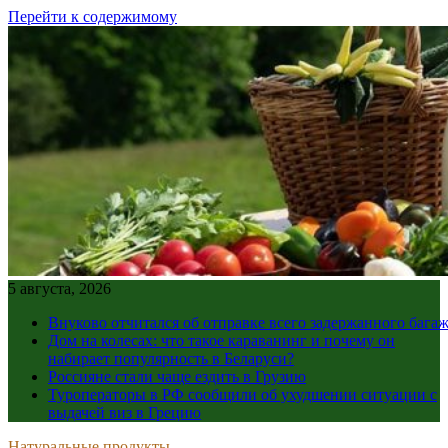
Перейти к содержимому
5 августа, 2026
Внуково отчитался об отправке всего задержанного бага
Дом на колесах: что такое караванинг и почему он
набирает популярность в Беларуси?
Россияне стали чаще ездить в Грузию
Туроператоры в РФ сообщили об ухудшении ситуации с
выдачей виз в Грецию
Натуральные продукты