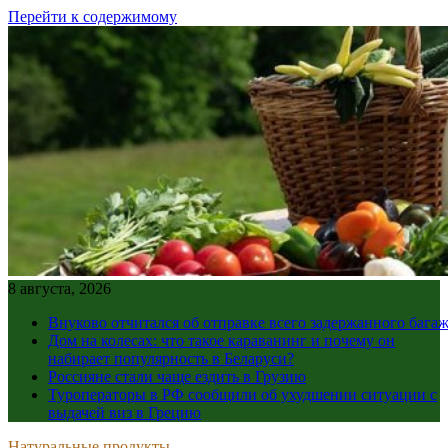
Перейти к содержимому
8 августа, 2026
Внуково отчитался об отправке всего задержанного бага
Дом на колесах: что такое караванинг и почему он
набирает популярность в Беларуси?
Россияне стали чаще ездить в Грузию
Туроператоры в РФ сообщили об ухудшении ситуации с
выдачей виз в Грецию
Натуральные продукты