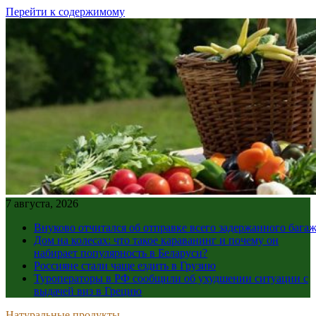
Перейти к содержимому
7 августа, 2026
Внуково отчитался об отправке всего задержанного бага
Дом на колесах: что такое караванинг и почему он
набирает популярность в Беларуси?
Россияне стали чаще ездить в Грузию
Туроператоры в РФ сообщили об ухудшении ситуации с
выдачей виз в Грецию
Натуральные продукты