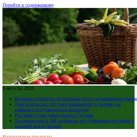
Перейти к содержимому
9 августа, 2026
Внуково отчитался об отправке всего задержанного бага
Дом на колесах: что такое караванинг и почему он
набирает популярность в Беларуси?
Россияне стали чаще ездить в Грузию
Туроператоры в РФ сообщили об ухудшении ситуации с
выдачей виз в Грецию
Натуральные продукты