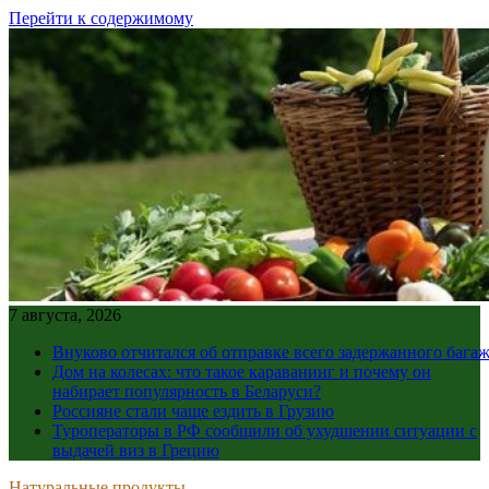
Перейти к содержимому
7 августа, 2026
Внуково отчитался об отправке всего задержанного бага
Дом на колесах: что такое караванинг и почему он
набирает популярность в Беларуси?
Россияне стали чаще ездить в Грузию
Туроператоры в РФ сообщили об ухудшении ситуации с
выдачей виз в Грецию
Натуральные продукты