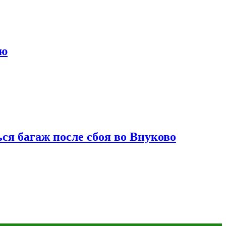
ию
ся багаж после сбоя во Внуково