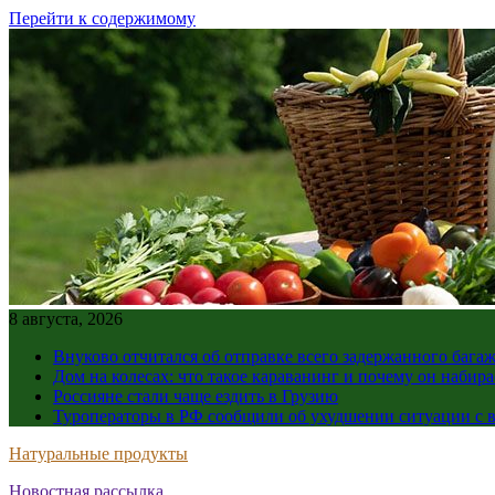
Перейти к содержимому
8 августа, 2026
Внуково отчитался об отправке всего задержанного бага
Дом на колесах: что такое караванинг и почему он набир
Россияне стали чаще ездить в Грузию
Туроператоры в РФ сообщили об ухудшении ситуации с в
Натуральные продукты
Новостная рассылка