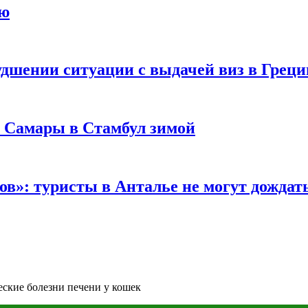
ию
удшении ситуации с выдачей виз в Грец
з Самары в Стамбул зимой
в»: туристы в Анталье не могут дождать
еские болезни печени у кошек