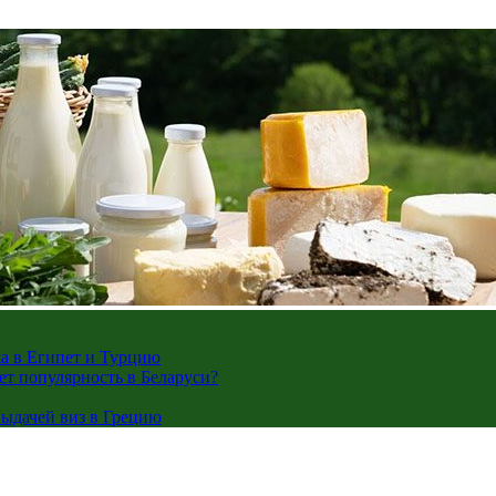
жа в Египет и Турцию
ает популярность в Беларуси?
ыдачей виз в Грецию