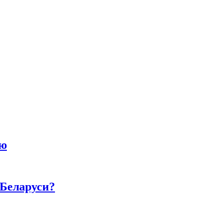
ию
 Беларуси?