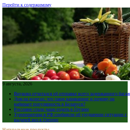
Перейти к содержимому
9 августа, 2026
Внуково отчитался об отправке всего задержанного бага
Дом на колесах: что такое караванинг и почему он
набирает популярность в Беларуси?
Россияне стали чаще ездить в Грузию
Туроператоры в РФ сообщили об ухудшении ситуации с
выдачей виз в Грецию
Натуральные продукты