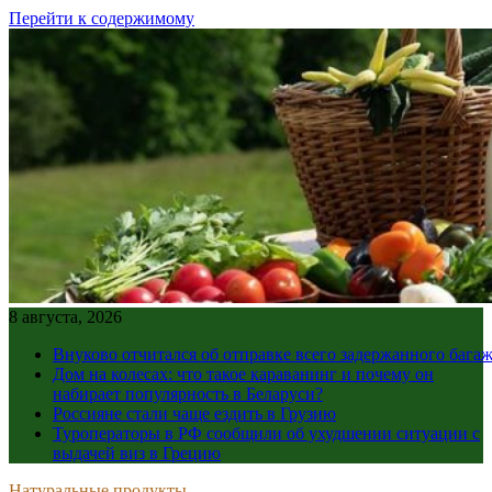
Перейти к содержимому
8 августа, 2026
Внуково отчитался об отправке всего задержанного бага
Дом на колесах: что такое караванинг и почему он
набирает популярность в Беларуси?
Россияне стали чаще ездить в Грузию
Туроператоры в РФ сообщили об ухудшении ситуации с
выдачей виз в Грецию
Натуральные продукты