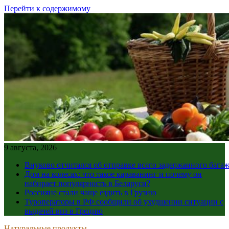
Перейти к содержимому
9 августа, 2026
Внуково отчитался об отправке всего задержанного бага
Дом на колесах: что такое караванинг и почему он
набирает популярность в Беларуси?
Россияне стали чаще ездить в Грузию
Туроператоры в РФ сообщили об ухудшении ситуации с
выдачей виз в Грецию
Натуральные продукты