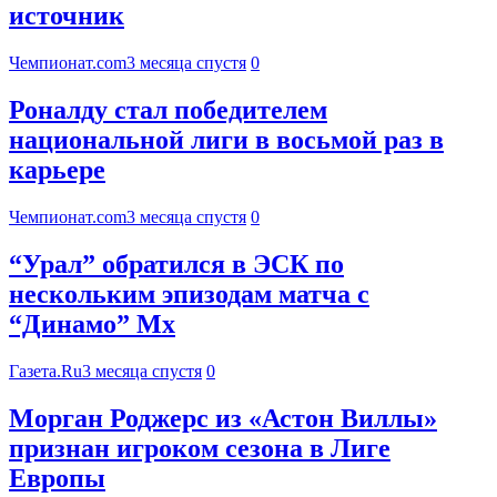
источник
Чемпионат.com
3 месяца спустя
0
Роналду стал победителем
национальной лиги в восьмой раз в
карьере
Чемпионат.com
3 месяца спустя
0
“Урал” обратился в ЭСК по
нескольким эпизодам матча с
“Динамо” Мх
Газета.Ru
3 месяца спустя
0
Морган Роджерс из «Астон Виллы»
признан игроком сезона в Лиге
Европы