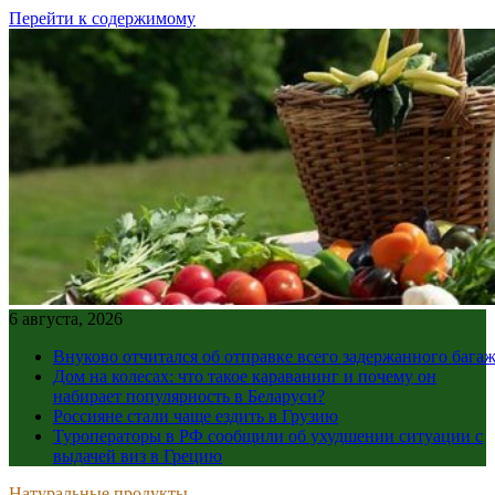
Перейти к содержимому
6 августа, 2026
Внуково отчитался об отправке всего задержанного бага
Дом на колесах: что такое караванинг и почему он
набирает популярность в Беларуси?
Россияне стали чаще ездить в Грузию
Туроператоры в РФ сообщили об ухудшении ситуации с
выдачей виз в Грецию
Натуральные продукты