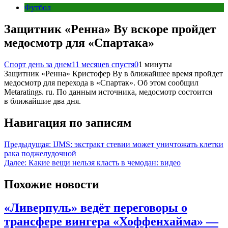
Футбол
Защитник «Ренна» Ву вскоре пройдет
медосмотр для «Спартака»
Спорт день за днем
11 месяцев спустя
0
1 минуты
Защитник «Ренна» Кристофер Ву в ближайшее время пройдет
медосмотр для перехода в «Спартак». Об этом сообщил
Metaratings. ru. По данным источника, медосмотр состоится
в ближайшие два дня.
Навигация по записям
Предыдущая:
IJMS: экстракт стевии может уничтожать клетки
рака поджелудочной
Далее:
Какие вещи нельзя класть в чемодан: видео
Похожие новости
«Ливерпуль» ведёт переговоры о
трансфере вингера «Хоффенхайма» —