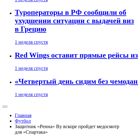
Туроператоры в РФ сообщили об
ухудшении ситуации с выдачей виз
в Грецию
1 неделя спустя
Red Wings оставит прямые рейсы и
1 неделя спустя
«Четвертый день сидим без чемодано
1 неделя спустя
Главная
Футбол
Защитник «Ренна» Ву вскоре пройдет медосмотр
для «Спартака»