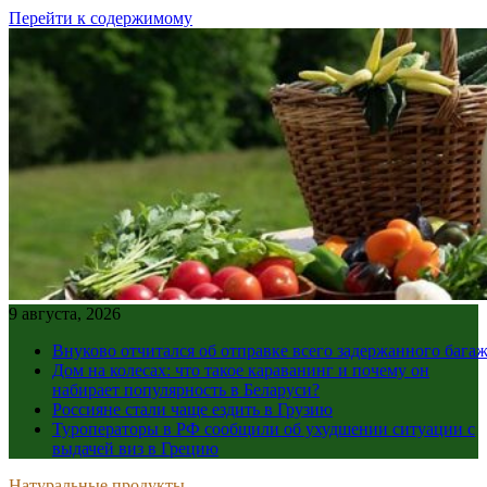
Перейти к содержимому
9 августа, 2026
Внуково отчитался об отправке всего задержанного бага
Дом на колесах: что такое караванинг и почему он
набирает популярность в Беларуси?
Россияне стали чаще ездить в Грузию
Туроператоры в РФ сообщили об ухудшении ситуации с
выдачей виз в Грецию
Натуральные продукты