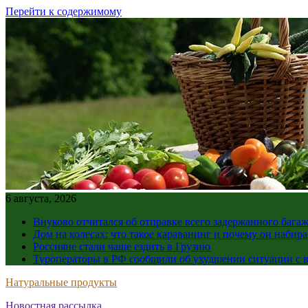
Перейти к содержимому
6 августа, 2026
Внуково отчитался об отправке всего задержанного бага
Дом на колесах: что такое караванинг и почему он набир
Россияне стали чаще ездить в Грузию
Туроператоры в РФ сообщили об ухудшении ситуации с в
Натуральные продукты
Новостная рассылка