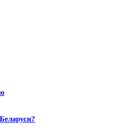
ию
 Беларуси?