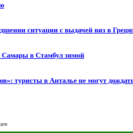
ию
удшении ситуации с выдачей виз в Грец
з Самары в Стамбул зимой
в»: туристы в Анталье не могут дождать
ации