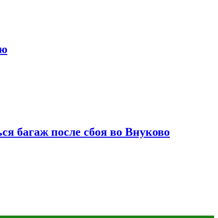
ию
ся багаж после сбоя во Внуково