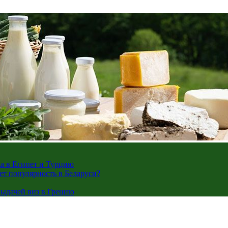
жа в Египет и Турцию
ает популярность в Беларуси?
ыдачей виз в Грецию