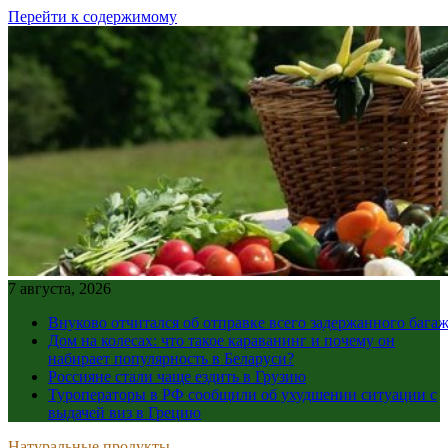
Перейти к содержимому
7 августа, 2026
Внуково отчитался об отправке всего задержанного бага
Дом на колесах: что такое караванинг и почему он
набирает популярность в Беларуси?
Россияне стали чаще ездить в Грузию
Туроператоры в РФ сообщили об ухудшении ситуации с
выдачей виз в Грецию
Натуральные продукты