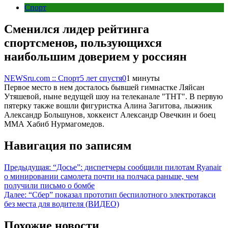
Спорт
Сменился лидер рейтинга
спортсменов, пользующихся
наибольшим доверием у россиян
NEWSru.com :: Спорт
5 лет спустя
0
1 минуты
Первое место в нем досталось бывшей гимнастке Ляйсан
Утяшевой, ныне ведущей шоу на телеканале "ТНТ". В первую
пятерку также вошли фигуристка Алина Загитова, лыжник
Александр Большунов, хоккеист Александр Овечкин и боец
ММА Хабиб Нурмагомедов.
Навигация по записям
Предыдущая:
“Досье”: диспетчеры сообщили пилотам Ryanair
о минировании самолета почти на полчаса раньше, чем
получили письмо о бомбе
Далее:
“Сбер” показал прототип беспилотного электротакси
без места для водителя (ВИДЕО)
Похожие новости