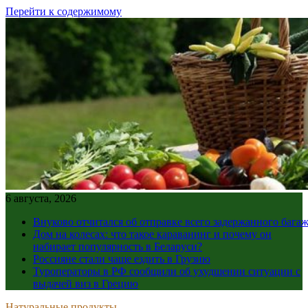
Перейти к содержимому
6 августа, 2026
Внуково отчитался об отправке всего задержанного бага
Дом на колесах: что такое караванинг и почему он
набирает популярность в Беларуси?
Россияне стали чаще ездить в Грузию
Туроператоры в РФ сообщили об ухудшении ситуации с
выдачей виз в Грецию
Натуральные продукты