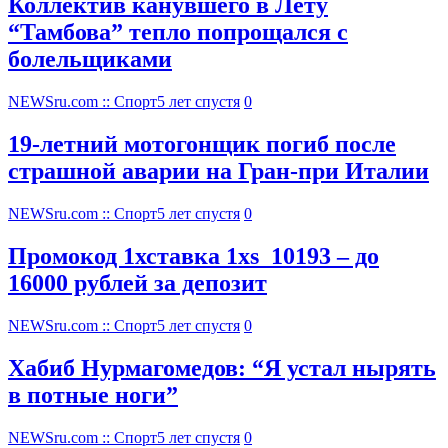
Коллектив канувшего в Лету
“Тамбова” тепло попрощался с
болельщиками
NEWSru.com :: Спорт
5 лет спустя
0
19-летний мотогонщик погиб после
страшной аварии на Гран-при Италии
NEWSru.com :: Спорт
5 лет спустя
0
Промокод 1хставка 1xs_10193 – до
16000 рублей за депозит
NEWSru.com :: Спорт
5 лет спустя
0
Хабиб Нурмагомедов: “Я устал нырять
в потные ноги”
NEWSru.com :: Спорт
5 лет спустя
0