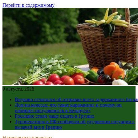
Перейти к содержимому
9 августа, 2026
Внуково отчитался об отправке всего задержанного бага
Дом на колесах: что такое караванинг и почему он
набирает популярность в Беларуси?
Россияне стали чаще ездить в Грузию
Туроператоры в РФ сообщили об ухудшении ситуации с
выдачей виз в Грецию
Натуральные продукты