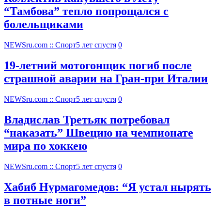
“Тамбова” тепло попрощался с
болельщиками
NEWSru.com :: Спорт
5 лет спустя
0
19-летний мотогонщик погиб после
страшной аварии на Гран-при Италии
NEWSru.com :: Спорт
5 лет спустя
0
Владислав Третьяк потребовал
“наказать” Швецию на чемпионате
мира по хоккею
NEWSru.com :: Спорт
5 лет спустя
0
Хабиб Нурмагомедов: “Я устал нырять
в потные ноги”