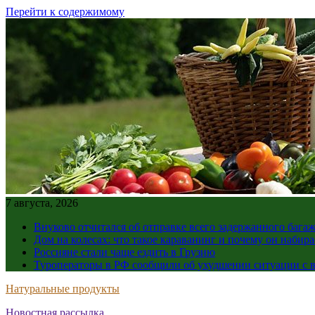
Перейти к содержимому
7 августа, 2026
Внуково отчитался об отправке всего задержанного бага
Дом на колесах: что такое караванинг и почему он набир
Россияне стали чаще ездить в Грузию
Туроператоры в РФ сообщили об ухудшении ситуации с в
Натуральные продукты
Новостная рассылка