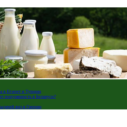
жа в Египет и Турцию
ает популярность в Беларуси?
ыдачей виз в Грецию