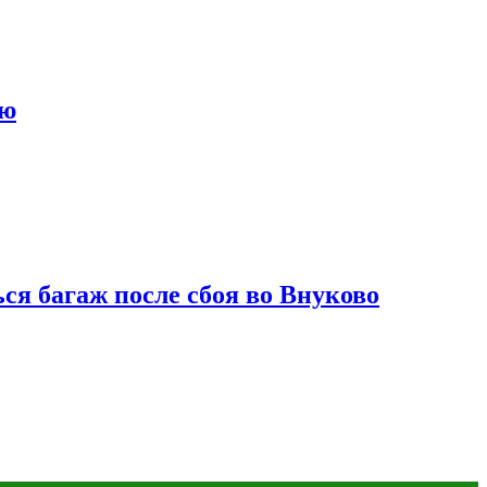
ию
ся багаж после сбоя во Внуково