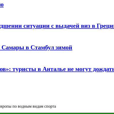
ию
удшении ситуации с выдачей виз в Грец
з Самары в Стамбул зимой
в»: туристы в Анталье не могут дождать
Европы по водным видам спорта