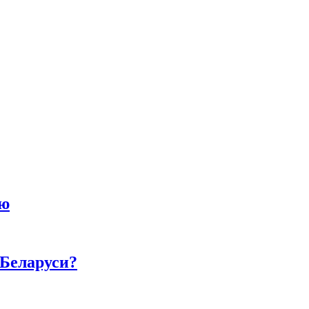
ию
 Беларуси?