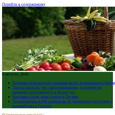
Перейти к содержимому
8 августа, 2026
Внуково отчитался об отправке всего задержанного бага
Дом на колесах: что такое караванинг и почему он
набирает популярность в Беларуси?
Россияне стали чаще ездить в Грузию
Туроператоры в РФ сообщили об ухудшении ситуации с
выдачей виз в Грецию
Натуральные продукты