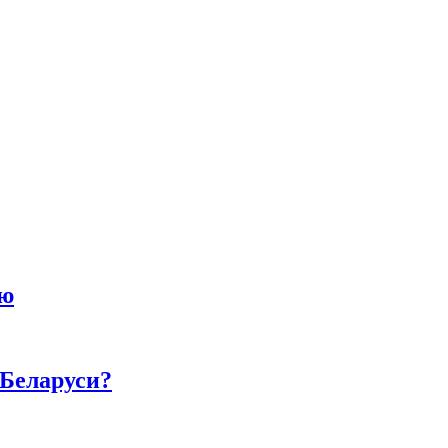
ию
 Беларуси?