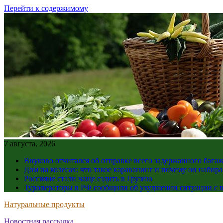
Перейти к содержимому
7 августа, 2026
Внуково отчитался об отправке всего задержанного бага
Дом на колесах: что такое караванинг и почему он набир
Россияне стали чаще ездить в Грузию
Туроператоры в РФ сообщили об ухудшении ситуации с в
Натуральные продукты
Новостная рассылка