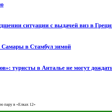
ию
удшении ситуации с выдачей виз в Грец
з Самары в Стамбул зимой
в»: туристы в Анталье не могут дождать
ю пару в «Елках 12»