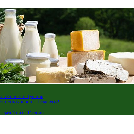
жа в Египет и Турцию
ает популярность в Беларуси?
ыдачей виз в Грецию