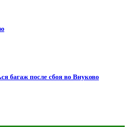
ию
ся багаж после сбоя во Внуково