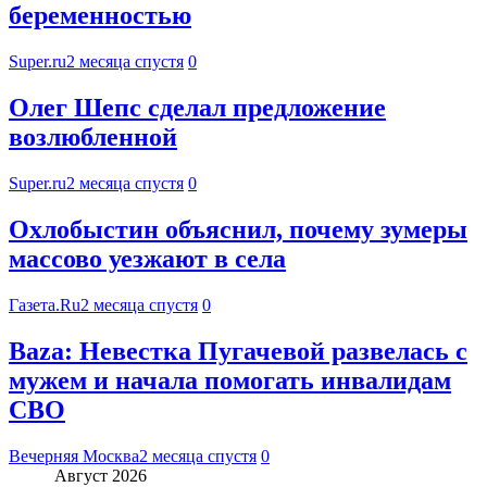
беременностью
Super.ru
2 месяца спустя
0
Олег Шепс сделал предложение
возлюбленной
Super.ru
2 месяца спустя
0
Охлобыстин объяснил, почему зумеры
массово уезжают в села
Газета.Ru
2 месяца спустя
0
Baza: Невестка Пугачевой развелась с
мужем и начала помогать инвалидам
СВО
Вечерняя Москва
2 месяца спустя
0
Август 2026