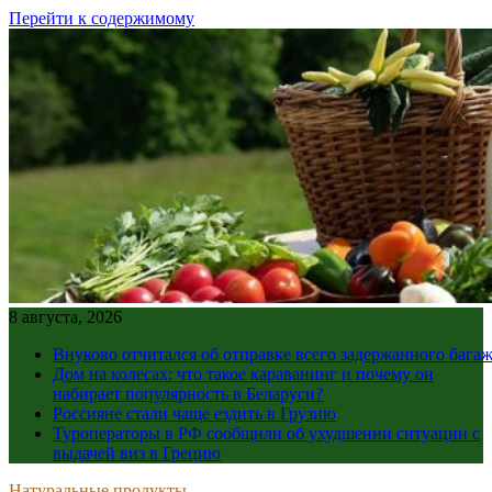
Перейти к содержимому
8 августа, 2026
Внуково отчитался об отправке всего задержанного бага
Дом на колесах: что такое караванинг и почему он
набирает популярность в Беларуси?
Россияне стали чаще ездить в Грузию
Туроператоры в РФ сообщили об ухудшении ситуации с
выдачей виз в Грецию
Натуральные продукты