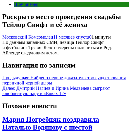
Шоу-бизнес
Раскрыто место проведения свадьбы
Тейлор Свифт и её жениха
Московский Комсомолец
11 месяцев спустя
0
1 минуты
По данным западных СМИ, певица Тейлор Свифт
и футболист Трэвис Келс намерены пожениться в Род-
Айленде следующим летом.
Навигация по записям
Предыдущая:
Найдено первое доказательство существования
первичной черной дыры
Далее:
Дмитрий Нагиев и Ирина Медведева сыграют
влюбленную пару в «Елках 12»
Похожие новости
Мария Погребняк поздравила
Наталью Водянову с шестой