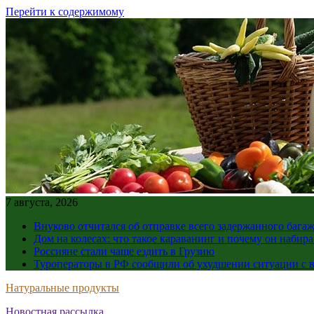
Перейти к содержимому
7 августа, 2026
Внуково отчитался об отправке всего задержанного бага
Дом на колесах: что такое караванинг и почему он набир
Россияне стали чаще ездить в Грузию
Туроператоры в РФ сообщили об ухудшении ситуации с в
Натуральные продукты
Новостная рассылка