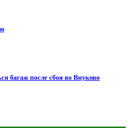
ию
ся багаж после сбоя во Внуково