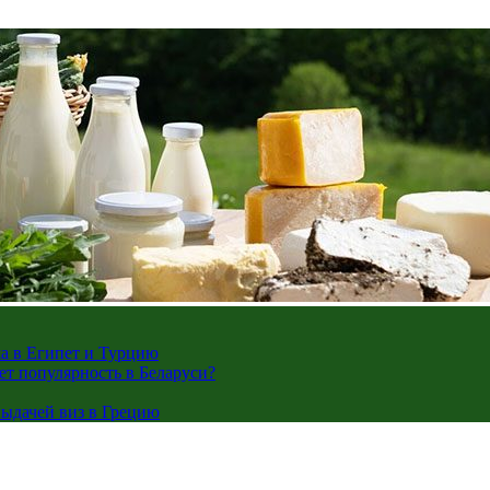
жа в Египет и Турцию
ает популярность в Беларуси?
ыдачей виз в Грецию