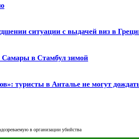
ию
удшении ситуации с выдачей виз в Грец
з Самары в Стамбул зимой
в»: туристы в Анталье не могут дождать
одозреваемую в организации убийства