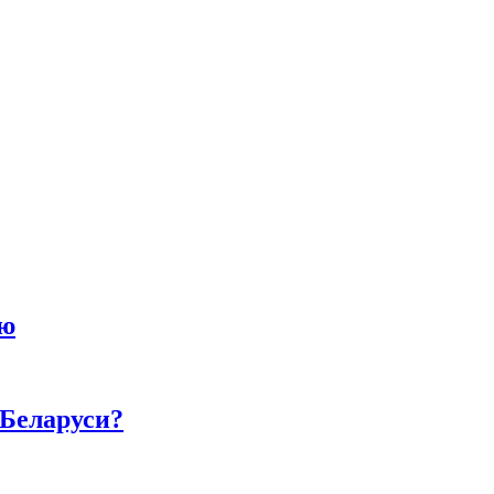
ию
 Беларуси?