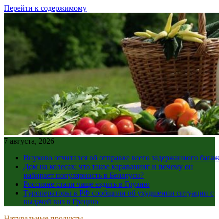
Перейти к содержимому
7 августа, 2026
Внуково отчитался об отправке всего задержанного бага
Дом на колесах: что такое караванинг и почему он
набирает популярность в Беларуси?
Россияне стали чаще ездить в Грузию
Туроператоры в РФ сообщили об ухудшении ситуации с
выдачей виз в Грецию
Натуральные продукты