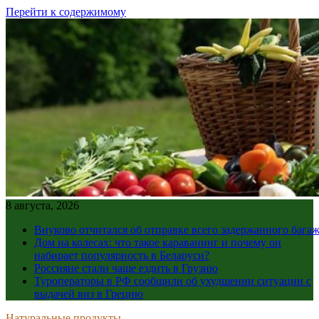
Перейти к содержимому
8 августа, 2026
Внуково отчитался об отправке всего задержанного бага
Дом на колесах: что такое караванинг и почему он
набирает популярность в Беларуси?
Россияне стали чаще ездить в Грузию
Туроператоры в РФ сообщили об ухудшении ситуации с
выдачей виз в Грецию
Натуральные продукты