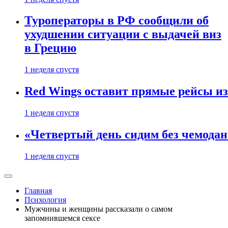
Туроператоры в РФ сообщили об
ухудшении ситуации с выдачей виз
в Грецию
1 неделя спустя
Red Wings оставит прямые рейсы и
1 неделя спустя
«Четвертый день сидим без чемодано
1 неделя спустя
Главная
Психология
Мужчины и женщины рассказали о самом
запомнившемся сексе