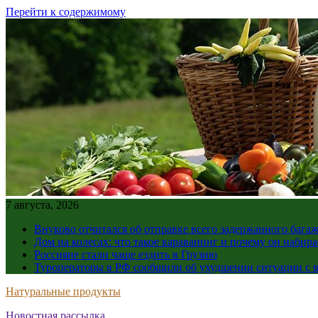
Перейти к содержимому
7 августа, 2026
Внуково отчитался об отправке всего задержанного бага
Дом на колесах: что такое караванинг и почему он набир
Россияне стали чаще ездить в Грузию
Туроператоры в РФ сообщили об ухудшении ситуации с в
Натуральные продукты
Новостная рассылка