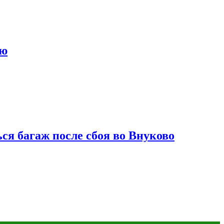
ию
ся багаж после сбоя во Внуково