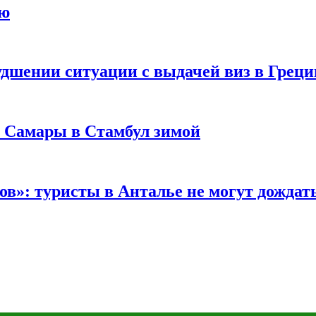
ию
удшении ситуации с выдачей виз в Грец
з Самары в Стамбул зимой
в»: туристы в Анталье не могут дождать