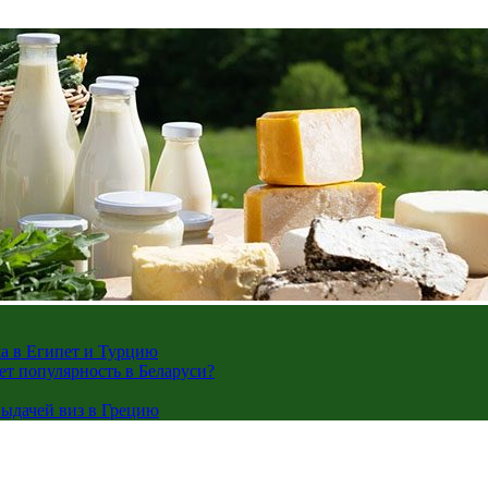
жа в Египет и Турцию
ает популярность в Беларуси?
ыдачей виз в Грецию