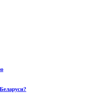
ию
 Беларуси?