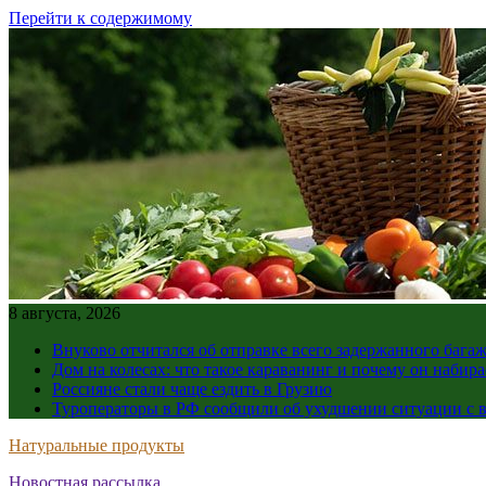
Перейти к содержимому
8 августа, 2026
Внуково отчитался об отправке всего задержанного бага
Дом на колесах: что такое караванинг и почему он набир
Россияне стали чаще ездить в Грузию
Туроператоры в РФ сообщили об ухудшении ситуации с в
Натуральные продукты
Новостная рассылка