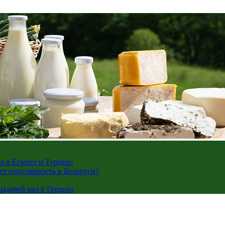
жа в Египет и Турцию
ает популярность в Беларуси?
ыдачей виз в Грецию