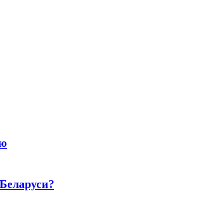
ию
 Беларуси?