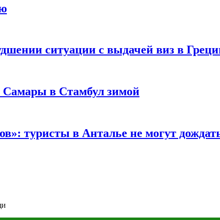
ию
удшении ситуации с выдачей виз в Грец
з Самары в Стамбул зимой
в»: туристы в Анталье не могут дождать
щи