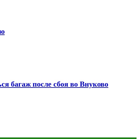
ию
ся багаж после сбоя во Внуково