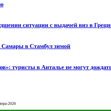
ию
удшении ситуации с выдачей виз в Грец
з Самары в Стамбул зимой
в»: туристы в Анталье не могут дождать
мира-2026