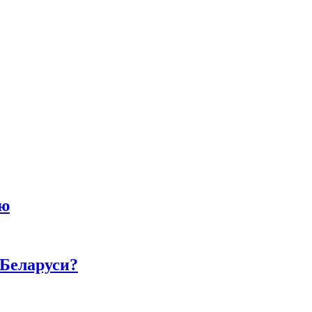
ию
 Беларуси?