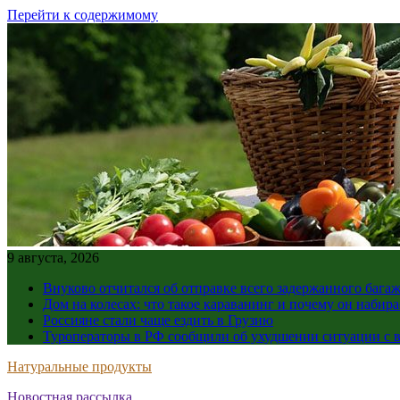
Перейти к содержимому
9 августа, 2026
Внуково отчитался об отправке всего задержанного бага
Дом на колесах: что такое караванинг и почему он набир
Россияне стали чаще ездить в Грузию
Туроператоры в РФ сообщили об ухудшении ситуации с в
Натуральные продукты
Новостная рассылка