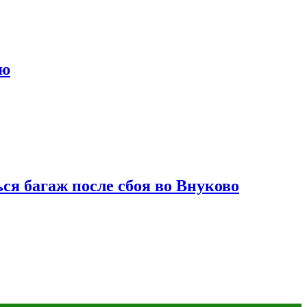
ию
ся багаж после сбоя во Внуково