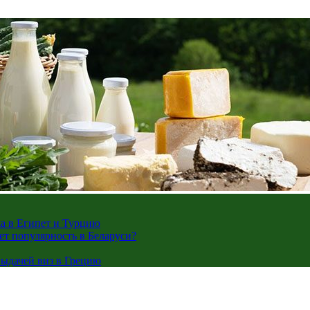
жа в Египет и Турцию
ает популярность в Беларуси?
ыдачей виз в Грецию