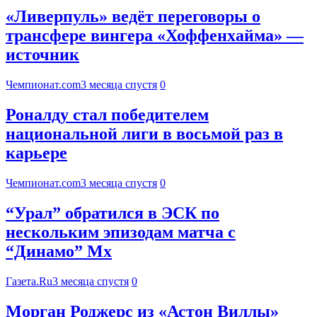
«Ливерпуль» ведёт переговоры о
трансфере вингера «Хоффенхайма» —
источник
Чемпионат.com
3 месяца спустя
0
Роналду стал победителем
национальной лиги в восьмой раз в
карьере
Чемпионат.com
3 месяца спустя
0
“Урал” обратился в ЭСК по
нескольким эпизодам матча с
“Динамо” Мх
Газета.Ru
3 месяца спустя
0
Морган Роджерс из «Астон Виллы»