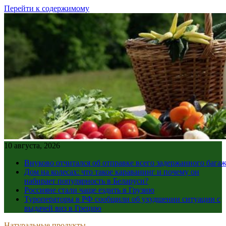
Перейти к содержимому
10 августа, 2026
Внуково отчитался об отправке всего задержанного бага
Дом на колесах: что такое караванинг и почему он
набирает популярность в Беларуси?
Россияне стали чаще ездить в Грузию
Туроператоры в РФ сообщили об ухудшении ситуации с
выдачей виз в Грецию
Натуральные продукты