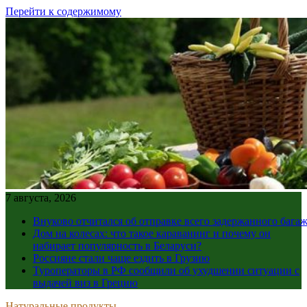
Перейти к содержимому
7 августа, 2026
Внуково отчитался об отправке всего задержанного бага
Дом на колесах: что такое караванинг и почему он
набирает популярность в Беларуси?
Россияне стали чаще ездить в Грузию
Туроператоры в РФ сообщили об ухудшении ситуации с
выдачей виз в Грецию
Натуральные продукты