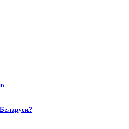
ию
 Беларуси?