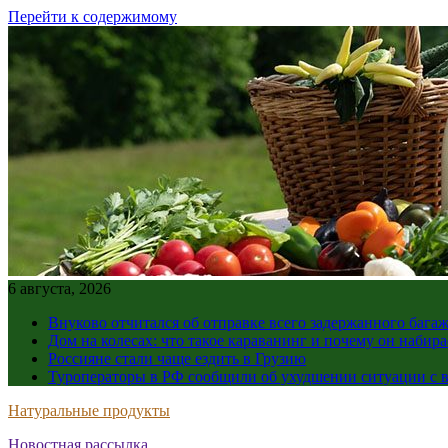
Перейти к содержимому
6 августа, 2026
Внуково отчитался об отправке всего задержанного бага
Дом на колесах: что такое караванинг и почему он набир
Россияне стали чаще ездить в Грузию
Туроператоры в РФ сообщили об ухудшении ситуации с в
Натуральные продукты
Новостная рассылка