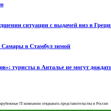
ию
удшении ситуации с выдачей виз в Грец
з Самары в Стамбул зимой
в»: туристы в Анталье не могут дождать
арубежные IT-компании открывать представительства в России