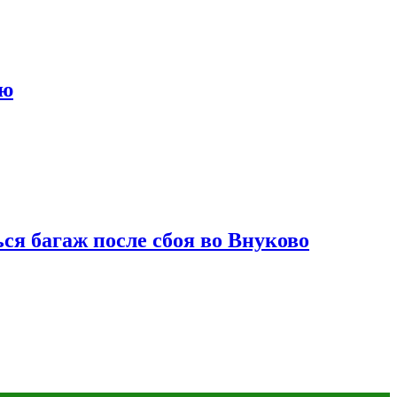
ию
ся багаж после сбоя во Внуково