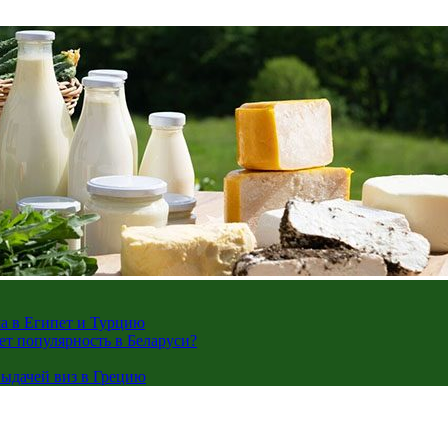
жа в Египет и Турцию
ает популярность в Беларуси?
ыдачей виз в Грецию