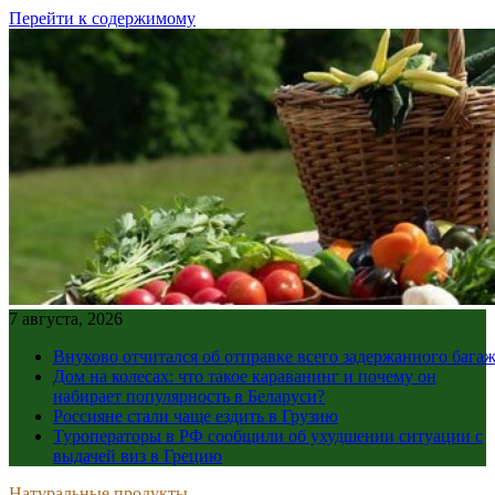
Перейти к содержимому
7 августа, 2026
Внуково отчитался об отправке всего задержанного бага
Дом на колесах: что такое караванинг и почему он
набирает популярность в Беларуси?
Россияне стали чаще ездить в Грузию
Туроператоры в РФ сообщили об ухудшении ситуации с
выдачей виз в Грецию
Натуральные продукты