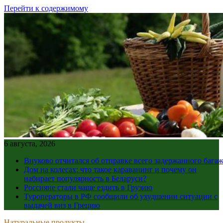
Перейти к содержимому
6 августа, 2026
Внуково отчитался об отправке всего задержанного бага
Дом на колесах: что такое караванинг и почему он
набирает популярность в Беларуси?
Россияне стали чаще ездить в Грузию
Туроператоры в РФ сообщили об ухудшении ситуации с
выдачей виз в Грецию
Натуральные продукты