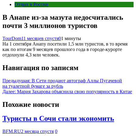
Отдых в России
В Анапе из-за мазута недосчитались
почти 3 миллионов туристов
TourDom
11 месяцев спустя
0
1 минуты
На 1 сентября Анапу посетили 1,5 млн туристов, в то время
как по итогам 9 месяцев прошлого года в городе-курорте
отдохнули 4,3 млн человек.
Навигация по записям
Предыдущая:
В Сети продают автограф Аллы Пугачевой
на туалетной бумаге за рубль
Далее:
Мария Захарова объяснила свою популярность в Китае
Похожие новости
Туристы в Сочи стали экономить
BFM.RU
2 месяца спустя
0