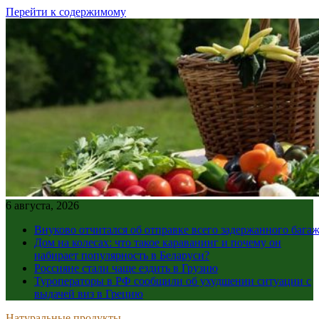
Перейти к содержимому
6 августа, 2026
Внуково отчитался об отправке всего задержанного бага
Дом на колесах: что такое караванинг и почему он
набирает популярность в Беларуси?
Россияне стали чаще ездить в Грузию
Туроператоры в РФ сообщили об ухудшении ситуации с
выдачей виз в Грецию
Натуральные продукты