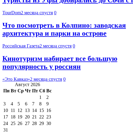
Туристы из Уфы добирались до Сочи с
TourDom
2 месяца спустя
0
Что посмотреть в Колпино: заводская
архитектура и парки на острове
Российская Газета
2 месяца спустя
0
Кинотуризм набирает все большую
популярность у россиян
«Это Кавказ»
2 месяца спустя
0
Август 2026
Пн
Вт
Ср
Чт
Пт
Сб
Вс
1
2
3
4
5
6
7
8
9
10
11
12
13
14
15
16
17
18
19
20
21
22
23
24
25
26
27
28
29
30
31