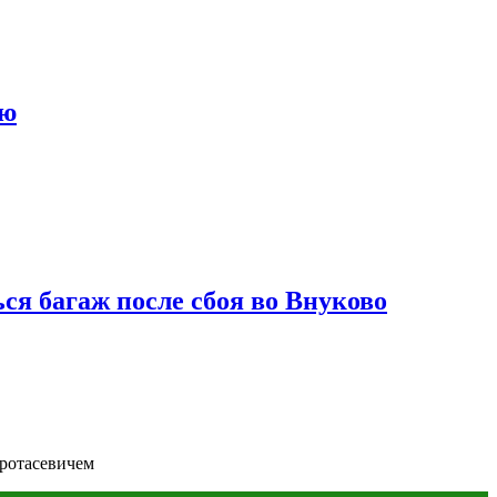
ию
ся багаж после сбоя во Внуково
Протасевичем