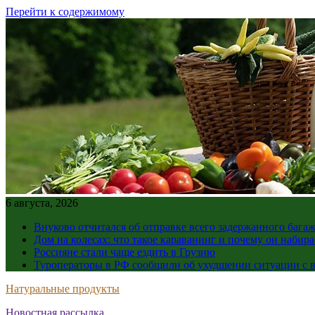
Перейти к содержимому
6 августа, 2026
Внуково отчитался об отправке всего задержанного бага
Дом на колесах: что такое караванинг и почему он набир
Россияне стали чаще ездить в Грузию
Туроператоры в РФ сообщили об ухудшении ситуации с в
Натуральные продукты
Новостная рассылка