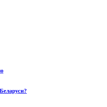
ию
 Беларуси?