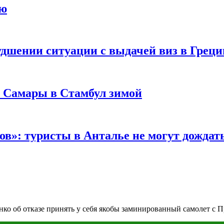
ию
удшении ситуации с выдачей виз в Грец
з Самары в Стамбул зимой
в»: туристы в Анталье не могут дождать
нко об отказе принять у себя якобы заминированный самолет c 