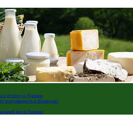
жа в Египет и Турцию
ает популярность в Беларуси?
ыдачей виз в Грецию