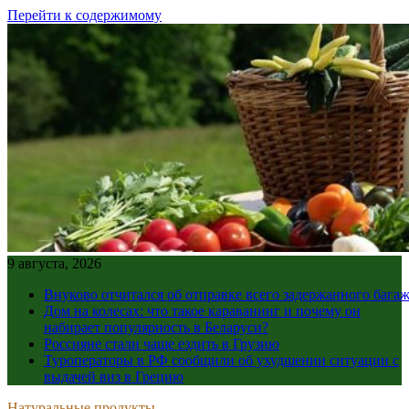
Перейти к содержимому
9 августа, 2026
Внуково отчитался об отправке всего задержанного бага
Дом на колесах: что такое караванинг и почему он
набирает популярность в Беларуси?
Россияне стали чаще ездить в Грузию
Туроператоры в РФ сообщили об ухудшении ситуации с
выдачей виз в Грецию
Натуральные продукты