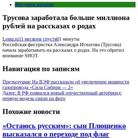
Фигурное катание
Трусова заработала больше миллиона
рублей на рассказах о родах
Lenta.ru
11 месяцев спустя
0
1 минуты
Российская фигуристка Александра Игнатова (Трусова)
начала зарабатывать на рассказах о родах. На это обратил
внимание SHOT.
Навигация по записям
Предыдущая:
На ВЭФ рассказали об увеличении мощности
газопровода «Сила Сибири — 2»
Далее:
В РФ появился новый отечественный автобренд:
первую модель сняли на фото
Похожие новости
«Остаюсь русским»: сын Плющенко
высказался о переходе под флаг