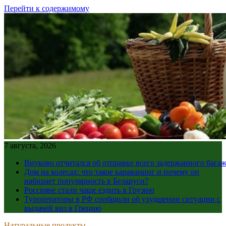
Перейти к содержимому
7 августа, 2026
Внуково отчитался об отправке всего задержанного бага
Дом на колесах: что такое караванинг и почему он
набирает популярность в Беларуси?
Россияне стали чаще ездить в Грузию
Туроператоры в РФ сообщили об ухудшении ситуации с
выдачей виз в Грецию
Натуральные продукты