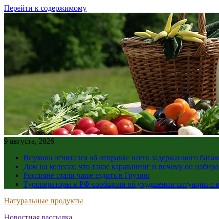
Перейти к содержимому
9 августа, 2026
Внуково отчитался об отправке всего задержанного бага
Дом на колесах: что такое караванинг и почему он набир
Россияне стали чаще ездить в Грузию
Туроператоры в РФ сообщили об ухудшении ситуации с в
Натуральные продукты
Новостная рассылка