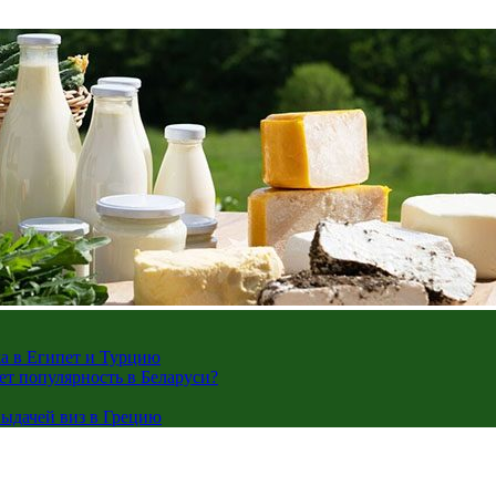
жа в Египет и Турцию
ает популярность в Беларуси?
ыдачей виз в Грецию