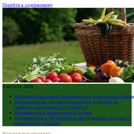
Перейти к содержимому
9 августа, 2026
Внуково отчитался об отправке всего задержанного бага
Дом на колесах: что такое караванинг и почему он
набирает популярность в Беларуси?
Россияне стали чаще ездить в Грузию
Туроператоры в РФ сообщили об ухудшении ситуации с
выдачей виз в Грецию
Натуральные продукты