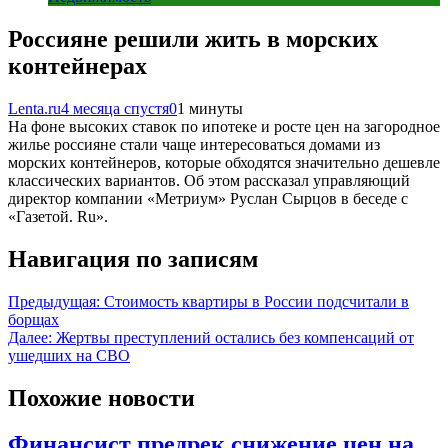
Россияне решили жить в морских
контейнерах
Lenta.ru
4 месяца спустя
0
1 минуты
На фоне высоких ставок по ипотеке и росте цен на загородное
жилье россияне стали чаще интересоваться домами из
морских контейнеров, которые обходятся значительно дешевле
классических вариантов. Об этом рассказал управляющий
директор компании «Метриум» Руслан Сырцов в беседе с
«Газетой. Ru».
Навигация по записям
Предыдущая:
Стоимость квартиры в России подсчитали в
борщах
Далее:
Жертвы преступлений остались без компенсаций от
ушедших на СВО
Похожие новости
Финансист предрек снижение цен на