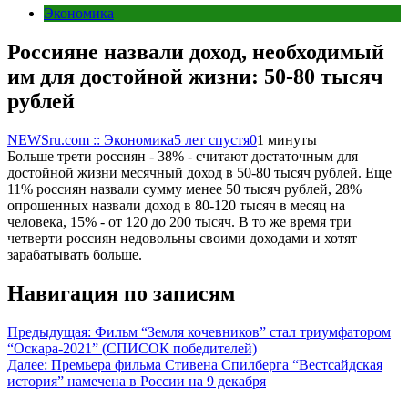
Экономика
Россияне назвали доход, необходимый
им для достойной жизни: 50-80 тысяч
рублей
NEWSru.com :: Экономика
5 лет спустя
0
1 минуты
Больше трети россиян - 38% - считают достаточным для
достойной жизни месячный доход в 50-80 тысяч рублей. Еще
11% россиян назвали сумму менее 50 тысяч рублей, 28%
опрошенных назвали доход в 80-120 тысяч в месяц на
человека, 15% - от 120 до 200 тысяч. В то же время три
четверти россиян недовольны своими доходами и хотят
зарабатывать больше.
Навигация по записям
Предыдущая:
Фильм “Земля кочевников” стал триумфатором
“Оскара-2021” (СПИСОК победителей)
Далее:
Премьера фильма Стивена Спилберга “‎Вестсайдская
история” намечена в России на 9 декабря