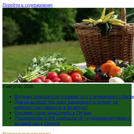
Перейти к содержимому
8 августа, 2026
Внуково отчитался об отправке всего задержанного бага
Дом на колесах: что такое караванинг и почему он
набирает популярность в Беларуси?
Россияне стали чаще ездить в Грузию
Туроператоры в РФ сообщили об ухудшении ситуации с
выдачей виз в Грецию
Натуральные продукты