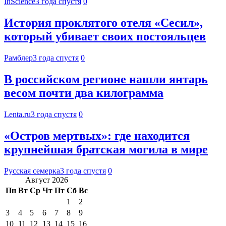
InScience
3 года спустя
0
История проклятого отеля «Сесил»,
который убивает своих постояльцев
Рамблер
3 года спустя
0
В российском регионе нашли янтарь
весом почти два килограмма
Lenta.ru
3 года спустя
0
«Остров мертвых»: где находится
крупнейшая братская могила в мире
Русская семерка
3 года спустя
0
Август 2026
Пн
Вт
Ср
Чт
Пт
Сб
Вс
1
2
3
4
5
6
7
8
9
10
11
12
13
14
15
16