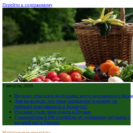
Перейти к содержимому
7 августа, 2026
Внуково отчитался об отправке всего задержанного бага
Дом на колесах: что такое караванинг и почему он
набирает популярность в Беларуси?
Россияне стали чаще ездить в Грузию
Туроператоры в РФ сообщили об ухудшении ситуации с
выдачей виз в Грецию
Натуральные продукты