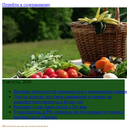
Перейти к содержимому
5 августа, 2026
Внуково отчитался об отправке всего задержанного бага
Дом на колесах: что такое караванинг и почему он
набирает популярность в Беларуси?
Россияне стали чаще ездить в Грузию
Туроператоры в РФ сообщили об ухудшении ситуации с
выдачей виз в Грецию
Натуральные продукты