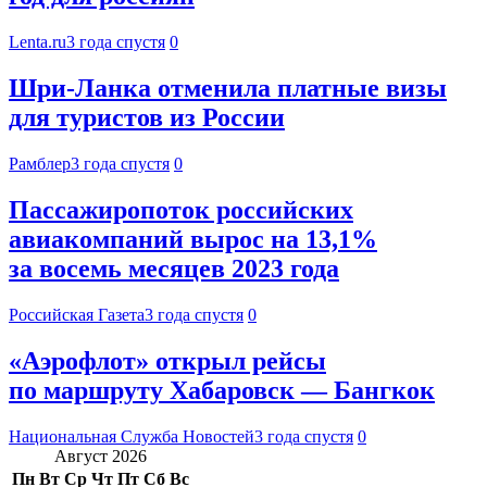
Lenta.ru
3 года спустя
0
Шри-Ланка отменила платные визы
для туристов из России
Рамблер
3 года спустя
0
Пассажиропоток российских
авиакомпаний вырос на 13,1%
за восемь месяцев 2023 года
Российская Газета
3 года спустя
0
«Аэрофлот» открыл рейсы
по маршруту Хабаровск — Бангкок
Национальная Служба Новостей
3 года спустя
0
Август 2026
Пн
Вт
Ср
Чт
Пт
Сб
Вс